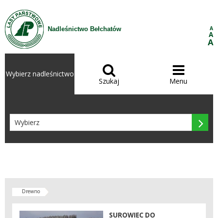
Przejdź do treści
A
Nadleśnictwo Bełchatów
A
A


Wybierz nadleśnictwo
Szukaj
Menu

Drewno
SUROWIEC DO