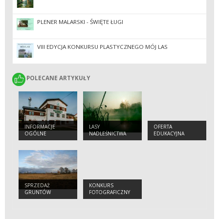
PLENER MALARSKI - ŚWIĘTE ŁUGI
VIII EDYCJA KONKURSU PLASTYCZNEGO MÓJ LAS
POLECANE ARTYKUŁY
POLECANE ARTYKUŁY
INFORMACJE
LASY
OFERTA
OGÓLNE
NADLEŚNICTWA
EDUKACYJNA
SPRZEDAŻ
KONKURS
GRUNTÓW
FOTOGRAFICZNY