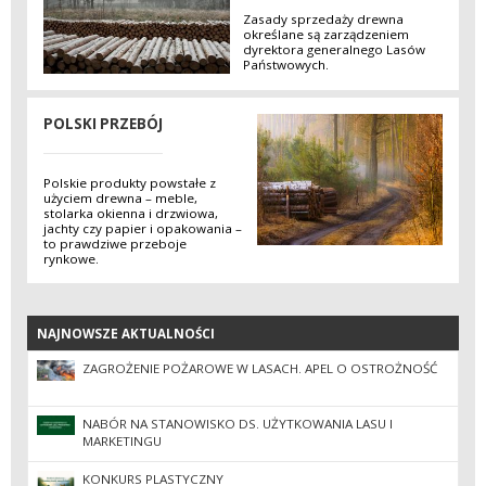
Zasady sprzedaży drewna
określane są zarządzeniem
dyrektora generalnego Lasów
Państwowych.
POLSKI PRZEBÓJ
Polskie produkty powstałe z
użyciem drewna – meble,
stolarka okienna i drzwiowa,
jachty czy papier i opakowania –
to prawdziwe przeboje
rynkowe.
NAJNOWSZE AKTUALNOŚCI
NAJNOWSZE AKTUALNOŚCI
ZAGROŻENIE POŻAROWE W LASACH. APEL O OSTROŻNOŚĆ
NABÓR NA STANOWISKO DS. UŻYTKOWANIA LASU I
MARKETINGU
KONKURS PLASTYCZNY