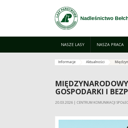
Przejdź do treści
Nadleśnictwo Bełc
NASZE LASY
NASZA PRACA
Informacje
Aktualności
Międzyn
MIĘDZYNARODOWY D
GOSPODARKI I BEZ
20.03.2026 | CENTRUM KOMUNIKACJI SPO