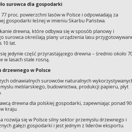
ło surowca dla gospodarki
77 proc. powierzchni lasów w Polsce i odpowiadają za
j gospodarki leśnej w imieniu Skarbu Państwa.
skanie drewna, które odbywa się w sposób planowy i
go surowca określają plany urządzenia lasu przygotowywan
 10 lat.
 się jedynie część przyrastającego drewna – średnio około 7
e w lasach stale rosną.
 drzewnego w Polsce
szych odnawialnych surowców naturalnych wykorzystywanyc
emysłu meblarskiego, budownictwa, produkcji papieru, płyt
.
wcą drewna dla polskiej gospodarki, zapewniając ponad 90
w kraju.
 rozwija się w Polsce silny sektor przemysłu drzewnego i
nych gałęzi gospodarki i jest jednym z liderów eksportu.