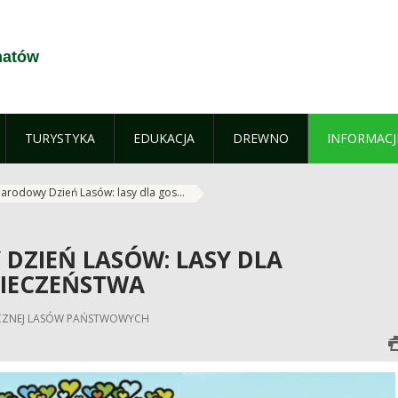
hatów
TURYSTYKA
EDUKACJA
DREWNO
INFORMACJ
arodowy Dzień Lasów: lasy dla gos...
ZIEŃ LASÓW: LASY DLA
PIECZEŃSTWA
ŁECZNEJ LASÓW PAŃSTWOWYCH