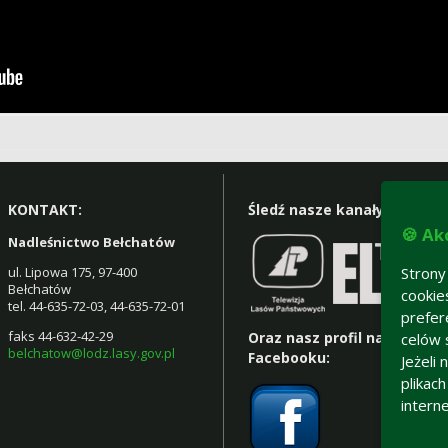
KONTAKT:
Śledź nasze kanały YT:
🍪 Ak
Nadleśnictwo Bełchatów
ul. Lipowa 175, 97-400
Strony
Bełchatów
cookie
tel. 44-635-72-03, 44-635-72-01
prefer
faks 44-632-42-29
Oraz nasz profil na
celów 
belchatow@lodz.lasy.gov.pl
Facebooku:
Jeżeli
plikac
intern