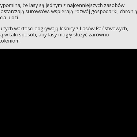
pomina, że lasy są jednym z najcenniejszych zasobów
Dostarczają surowców, wspierają rozwój gospodarki, chroni
ia ludzi.
 tych wartości odgrywają leśnicy z Lasów Państwowych,
 w taki sposób, aby lasy mogły służyć zarówno
koleniom.