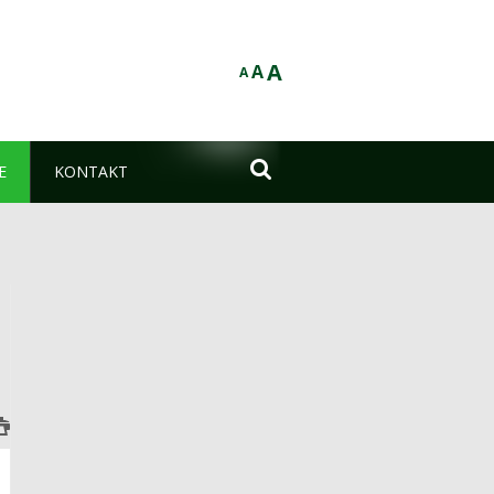
A
A
A

E
KONTAKT