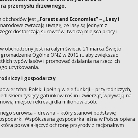
ora przemysłu drzewnego.
h obchodów jest
„Forests and Economies” – „Lasy i
ynarodowe zwracają uwagę, że lasy są jednym z
go: dostarczają surowców, tworzą miejsca pracy i
 obchodzony jest na całym świecie 21 marca. Święto
Zgromadzenie Ogólne ONZ w 2012 r., aby zwiększać
kich typów lasów i promować działania na rzecz ich
go użytkowania.
rodniczy i gospodarczy
powierzchni Polski i pełnią wiele funkcji – przyrodniczych,
edliskiem tysięcy gatunków roślin i zwierząt, wpływają na
nowią miejsce rekreacji dla milionów osób.
lnego surowca – drewna – który stanowi podstawę
ospodarki. Współczesna gospodarka leśna w Polsce opiera
, która pozwala łączyć ochronę przyrody z racjonalnym